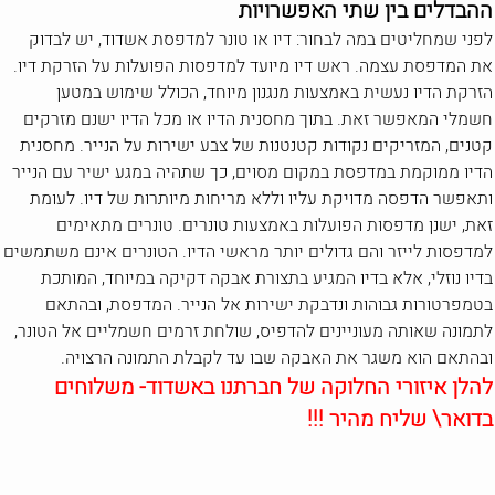
ההבדלים בין שתי האפשרויות
לפני שמחליטים במה לבחור: דיו או טונר למדפסת אשדוד, יש לבדוק
את המדפסת עצמה. ראש דיו מיועד למדפסות הפועלות על הזרקת דיו.
הזרקת הדיו נעשית באמצעות מנגנון מיוחד, הכולל שימוש במטען
חשמלי המאפשר זאת. בתוך מחסנית הדיו או מכל הדיו ישנם מזרקים
קטנים, המזריקים נקודות קטנטנות של צבע ישירות על הנייר. מחסנית
הדיו ממוקמת במדפסת במקום מסוים, כך שתהיה במגע ישיר עם הנייר
ותאפשר הדפסה מדויקת עליו וללא מריחות מיותרות של דיו. לעומת
זאת, ישנן מדפסות הפועלות באמצעות טונרים. טונרים מתאימים
למדפסות לייזר והם גדולים יותר מראשי הדיו. הטונרים אינם משתמשים
בדיו נוזלי, אלא בדיו המגיע בתצורת אבקה דקיקה במיוחד, המותכת
בטמפרטורות גבוהות ונדבקת ישירות אל הנייר. המדפסת, ובהתאם
לתמונה שאותה מעוניינים להדפיס, שולחת זרמים חשמליים אל הטונר,
ובהתאם הוא משגר את האבקה שבו עד לקבלת התמונה הרצויה.
להלן איזורי החלוקה של חברתנו באשדוד- משלוחים
בדואר\ שליח מהיר !!!