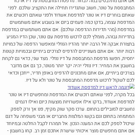
אם אתם מתלבטים במה לבחור: מדפסת המתבססת על דיו או כזו
המתבססת על טונר, חשוב שתגדירו תחילה את התקציב שלכם. לפני
שאתם בוחרים דיו או טונר למדפסת אשדוד ולפני שאתם רוכשים את
המדפסת עצמה, בדקו כמה פעמים ביום או בשבוע אתם משתמשים
במדפסת (מהי תדירות ההדפסה שלכם). אם אתם משתמשים במדפסת
בתדירות גבוהה, מומלץ לכם לרכוש מדפסת עם טונר, שכן הדיו המגיע
בתצורת אבקה זול הרבה יותר מהדיו הנוזלי ומאפשר הדפסה של כמויות
רבות יותר. אם אתם מעוניינים להדפיס לצרכים ביתיים ובכמויות קטנות
יחסית, חפשו מדפסת המתבססת על דיו נוזלי. מצד שני, כדאי גם לקחת
בחשבון את המחיר: דיו נוזלי יהיה יקר יותר מטונר, כך גם אם מדובר
בצרכים ביתיים, אם אתם מתכננים להדפיס באופן תדיר, ייתכן וכדאי
לכם לשקול לרכוש מדפסת המתבססת על טונר ולא על דיו.
בכל מקרה, לפני שאתם רוכשים את המדפסת ומחפשים דיו או טונר
למדפסת אשדוד, בדקו אילו אפשרויות מוצעות כיום ואילו דגמים
נחשבים למובילים בתחום. ערכו סקר שוק מקיף, פנו אך ורק לספק
המתמחה בתחום וגם בקשו המלצות מחברים או מבני משפחה על דגם
שיכול לספק לכם את המענה הנכון. אל תמהרו לקבל החלטה ובמיוחד
אם אתם מחפשים מוצר איכותי שישרת אתכם זמן רב. קחו בחשבון -