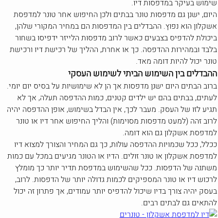
שימוש בעיקר במדפסות דיו.
היום, ישנן גם מדפסות טונר בבתים ולכן החיפוש אחר טונר למדפסת
אשקלון הוא נפוץ. ההבדלים בין המדפסות הם במחיר המקורי שלהן,
ביכולת להדפיס בצבעים כאשר לרוב מדפסות הלייזר ידפיסו בשחור
בלבד ובמהירות ההדפסה. כך או אחרת, ההליך של רכישת דיו ורכישת
טונר יכול להיות דומה מאד.
ההבדלים בין השימוש הביתי לשימוש העסקי
ברוב הבתים היום ישנן מדפסות אך הן לא שימושיות על בסיס יום יומי.
לעתים, בבתים בהם יש ילדים קטנים, כמות ההדפסה תעלה, אך לא
תגיע לזו של העסק. מעבר לכך, אין הבדל בשימוש, אופן ההדפסה יהיה
לרוב זהה (למעט מדפסות מסוימות) והליך החיפוש אחר דיו או טונר
למדפסת אשקלון גם הוא דומה.
ככלל, ככל שכמויות ההדפסה עולות, כך גם המחיר והצורך למצוא דיו
למדפסת אשקלון או טונר זולים. הדיו או הטונר מגיעים במכל עם כמות
משתנה של הדפסות. ככל שהשימוש במדפסת תדיר יותר כך מומלץ
לרכוש דיו או טונר המספיקים לכמות גדולה יותר של הדפסות. לרוב,
בעסק יהיה צורך בדיו שיכול להדפיס יותר עמודים, אך פתרון זה יכול
להתאים גם לבתים רבים.