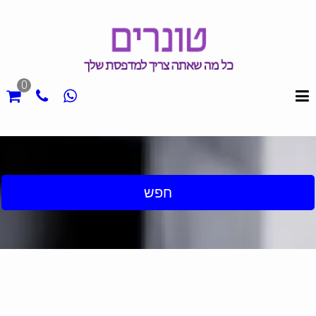
0
חפש