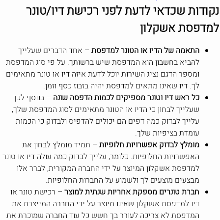
נקודות שכדאי לדעת לפני רכישת דיו/טונר
למדפסת אשקלון
התאמה של הדיו או הטונר למדפסת
– אחד הדברים שעלייך
להביא בחשבון הוא המדפסת שיש ברשותך. על פי סוג המדפסת
ומספר הדגם נציג השירות יוכל לדעת איזה דיו או טונר מתאימים
לך. דיו שאינו מתאים למדפסת יהיה בזבוז כסף וזמן.
כל ראש דיו וטונר מספיקים לכמות הדפסה שונה
– בנוסף לכך
שעלייך לבחון כי הדיו או הטונר מתאימים לסוג המדפסת שלך,
עלייך לבדוק כמה דפים הם יכולים להדפיס ולבדוק כי הכמות
עומדת בציפיות שלך.
מומלץ לבדוק אפשרויות חלופיות
– תמיד מומלץ לבחון את
האפשרויות החלופיות. כלומר, עלייך לבדוק כמה עולה דיו או טונר
למדפסת אשקלון המיוצר על ידי החברה המקורית, לברר אלו
מבצעים מוצעים לך ולשמוע על החברות החלופיות.
חברת טונרים מספקת אחריות שנתית למוצר
– רכישת טונר או
דיו למדפסת אשקלון שאינו מיוצר על ידי החברה המייצרת את
המדפסת לא צריכה לעורר בך חשש כל עוד החברה שמוכרת את