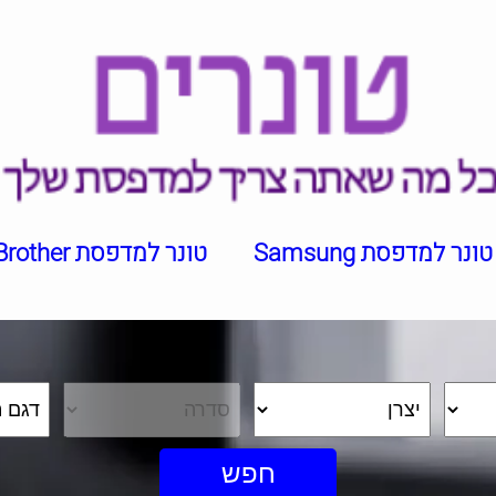
טונר למדפסת Samsung
טונר למדפסת Brother
חפש