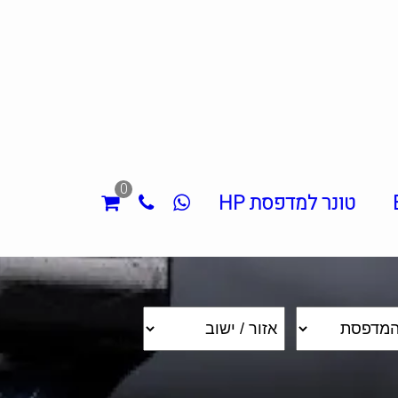
0
טונר למדפסת HP