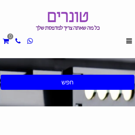
0
חפש