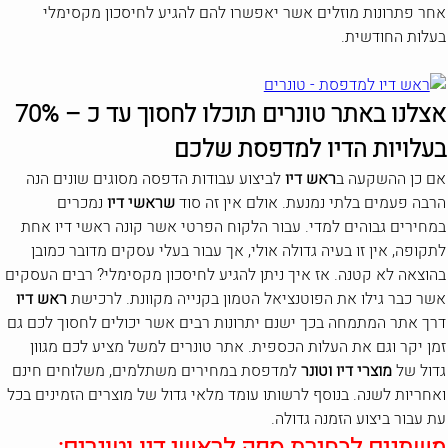
אחר פתרונות מוזלים אשר יאפשרו להם להגיע לחיסכון מקסימלי
בעלות החודשית.
אצלנו באתר טונרים תוכלו לחסוך עד כ – 70%
בעלויות הדיו למדפסת שלכם
אם כן ההשקעה ב
ראש דיו
לביצוע עבודות הדפסה מסוגים שונים הנה
הרבה פעמים בלתי נמנעת. אולם אין זה סוד
שראשי דיו
נמכרים
במחירים גבוהים למדי. עבור הלקוח הפרטי אשר קונה ראשי דיו אחת
לתקופה, אין זו בעיה גדולה אולי, אך עבור בעלי עסקים מדובר כמובן
בהוצאה לא קטנה. אז איך ניתן להגיע לחיסכון מקסימלי? רבים העסקים
אשר כבר גילו את הפוטנציאל הטמון בקנייה מקוונת. לרכישת
ראש דיו
דרך אתר המתמחה בכך ישנם יתרונות רבים אשר יכולים לחסוך לכם גם
זמן יקר וגם את העלות הכספית. אתר טונרים למשל מציע לכם מגוון
גדול של
מוצרי דיו וטונר
למדפסת במחירים משתלמים, משלוחים חינם
ואחריות לשנה. בנוסף לרשותו עומד מלאי גדול של מוצרים הזמינים בכל
עת עבור ביצוע הזמנה גדולה.