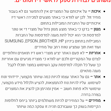
משתנים לבחירת ספק לראשי דיו וטונרים:
איכות –
על איכותם של המוצרים אין להתפשר גם לא בעבור
מחיר זול. לכן יש לוודא כי באתר מוצעים למכירה ראשי דיו
איכותיים של החברות המובילות בתחום.
מגוון –
בדקו כי באתר מוצע מגוון גדול של מוצרי די או טונר
למדפסת וכי הוא יכול לתת מענה למדפסות של החברות
המובילות בתחום ביניהן
HP
,
BROTHER
,
EPSON
,
SUMSUNG
ועוד זאת תוך שמציע טווח רחב של מחירים.
אחריות –
לא פעם האתר יציע מוצרי ראש דיו תואמים וחלופיים
לצדם של המקוריים ולכם יש לוודא כי מוצריו מגיעים עם אחריות
כך שעל כל תקלה למדפסת עקב השימוש במוצר תוכלו לקבל
מענה מתאים.
אתר –
גם על האתר עצמו להיות כמה שיותר מקצועי, ידידותי ונוח
לשימוש. עליו להיות נוח להתמצאות, להציע ולכלול מידע מקצועי,
שימושי ולא פחות חשוב – אמין ומהימן וכן להציג את המוצרים
בצורה ברורה.
מחירים –
על המחירים להיות משתלמים ביותר ביחס לחלופות
הקיימות בשוק כך שעבורכם תהיה זו עסקה כמה שיותר