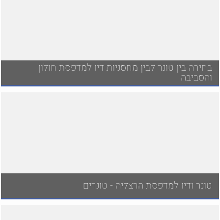
בחירה בין טונר לבין מחסניות דיו למדפסת חולון
והסביבה
טונר ודיו למדפסת הרצליה - טונרים