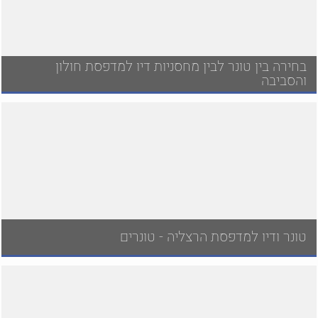
בחירה בין טונר לבין מחסניות דיו למדפסת חולון
והסביבה
טונר ודיו למדפסת הרצליה - טונרים