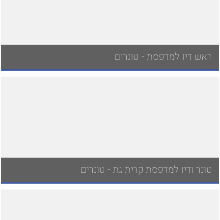
ראש דיו למדפסת - טונרים
טונר ודיו למדפסת קרית גת - טונרים