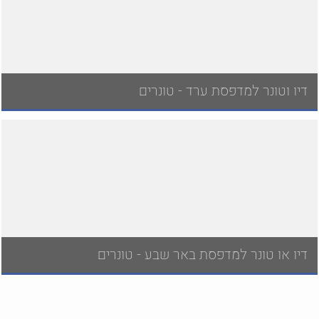
דיו וטונר למדפסת ערד - טונרים
דיו או טונר למדפסת באר שבע - טונרים