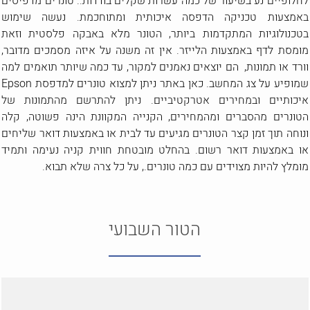
לחלופיים נע בשיעור של כמה עשרות שקלים בודדות.. טונרים מדפיסים
באמצעות טכניקה הדפסה איכותית ומתוחכמת. נעשה שימוש
בטכנולוגיות המתקדמות ביותר, הטונר מלא באבקה פלסטית וזאת
מומסת לדף באמצעות הלייזר. אין זה משנה על איזה מסמכים מדובר,
וורד או תמונות, הם יוצאים נאמנים למקור, עד כמה שיותר תואמים למה
שמופיע על צג המחשב. כאן באתר ניתן למצוא טונרים למדפסת Epson
איכותיים ובמחירים אטרקטיביים. ניתן להתרשם מהתמונות של
הטונרים מהסברים ומהמחירים, הקנייה המקוונת הינה פשוטה, קלה
ונוחה תוך זמן קצר הטונרים מגיעים עד לבית או באמצעות דואר שליחים
או באמצעות דואר רשום. בהחלט מובטחת חווית קניה נעימה ותמיד
מומלץ להיות מצוידים עם כמה טונרים., על כל צרה שלא תבוא.
הטור השבועי