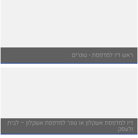
ראש דיו למדפסת - טונרים
דיו למדפסת אשקלון או טונר למדפסת אשקלון – לבית
ולעסק