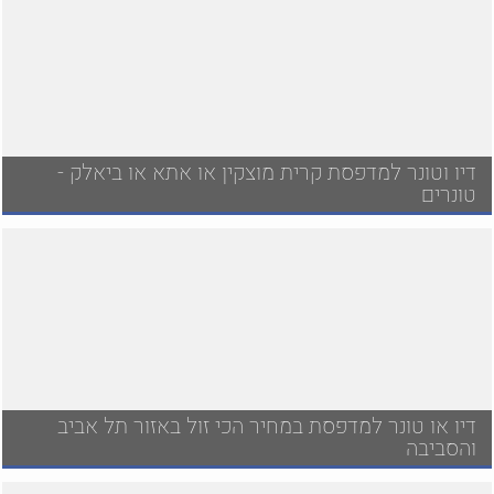
דיו וטונר למדפסת קרית מוצקין או אתא או ביאלק -
טונרים
דיו או טונר למדפסת במחיר הכי זול באזור תל אביב
והסביבה