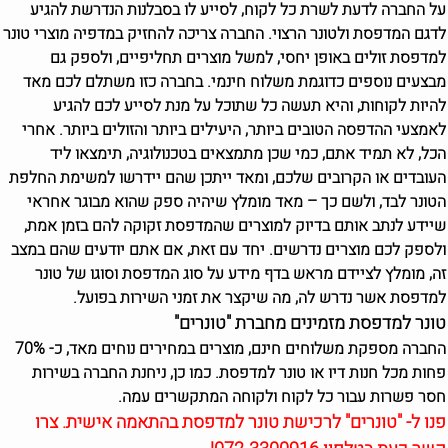
על החברה לדעת לשרת כל לקוח, לסייע לו בסבלנות הנדרשת להגיע
לדגם המדפסת ולטונר הרצוי. החברה צריכה להחזיק במדפיה מוצרי טונר
למדפסת זולים באופן יחסי, למשל מוצרים תחליפיים, ולספק גם
מבצעים נוספים כדוגמת משלוח חינמי. בחברה כזו משתלם לכם מאד
להיות לקוחות, והיא תעשה כל שתוכל על מנת לסייע לכם להגיע
לאמצעי ההדפסה הטובים ביותר, היעילים ביותר והזולים ביותר. אחרי
הכל, לא תמיד אתם, כמי שכן מתמצאים בטכנולוגיה, תימצאו ליד
העובדים או הקרובים שלכם, ומאד ייתכן שהם יידרשו למשימת החלפת
הטונר לבד, ולשם כך – מאד מומלץ שיהיה ספק שהוא מבוגר אחראי
שיידע לנתב אותם בדיוק למוצרים שהמדפסת זקוקה להם בזמן אמת,
ולספק לכם מוצרים נדרשים. יחד עם זאת, אם אתם יודעים שהם במצב
זה, מומלץ לציידם מראש בדף מידע על סוג המדפסת וסוגו של טונר
למדפסת אשר נדרש לה, מה שיקצר את זמני השירות בפועל.
טונר למדפסת מזמינים מחברת "טונרים"
החברה מספקת משלוחים חינם, מוצרים במחירים נוחים מאד, כ- 70%
פחות מכל חנות דיו או טונר למדפסת. כמו כן, ניחנת החברה בשירות
חסר פשרות עבור כל לקוח ולקוחה המתקשרים עמה.
פנו ל- "טונרים" לרכישת טונר למדפסת בהתאמה אישית. צרו