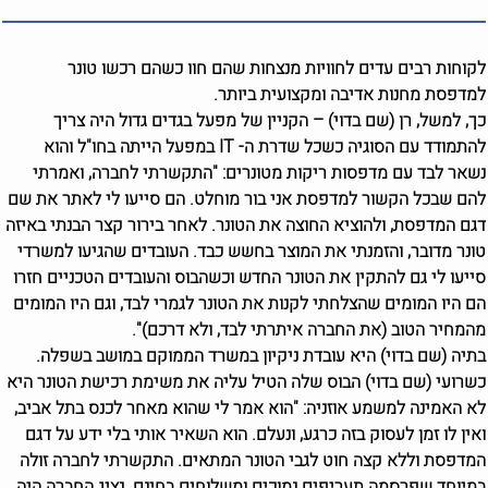
לקוחות רבים עדים לחוויות מנצחות שהם חוו כשהם רכשו טונר
למדפסת מחנות אדיבה ומקצועית ביותר.
כך, למשל, רן (שם בדוי) – הקניין של מפעל בגדים גדול היה צריך
להתמודד עם הסוגיה כשכל שדרת ה- IT במפעל הייתה בחו"ל והוא
נשאר לבד עם מדפסות ריקות מטונרים: "התקשרתי לחברה, ואמרתי
להם שבכל הקשור למדפסת אני בור מוחלט. הם סייעו לי לאתר את שם
דגם המדפסת, ולהוציא החוצה את הטונר. לאחר בירור קצר הבנתי באיזה
טונר מדובר, והזמנתי את המוצר בחשש כבד. העובדים שהגיעו למשרדי
סייעו לי גם להתקין את הטונר החדש וכשהבוס והעובדים הטכניים חזרו
הם היו המומים שהצלחתי לקנות את הטונר לגמרי לבד, וגם היו המומים
מהמחיר הטוב (את החברה איתרתי לבד, ולא דרכם)".
בתיה (שם בדוי) היא עובדת ניקיון במשרד הממוקם במושב בשפלה.
כשרועי (שם בדוי) הבוס שלה הטיל עליה את משימת רכישת הטונר היא
לא האמינה למשמע אוזניה: "הוא אמר לי שהוא מאחר לכנס בתל אביב,
ואין לו זמן לעסוק בזה כרגע, ונעלם. הוא השאיר אותי בלי ידע על דגם
המדפסת וללא קצה חוט לגבי הטונר המתאים. התקשרתי לחברה זולה
במיוחד שפרסמה תעריפים נמוכים ומשלוחים בחינם. נציג החברה היה