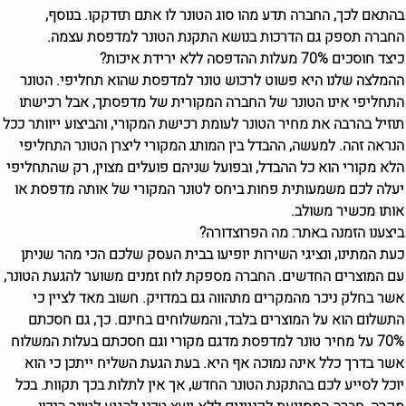
בהתאם לכך, החברה תדע מהו סוג הטונר לו אתם תזדקקו. בנוסף,
החברה תספק גם הדרכות בנושא התקנת הטונר למדפסת עצמה.
כיצד חוסכים 70% מעלות ההדפסה ללא ירידת איכות?
ההמלצה שלנו היא פשוט לרכוש טונר למדפסת שהוא תחליפי. הטונר
התחליפי אינו הטונר של החברה המקורית של מדפסתך, אבל רכישתו
תוזיל בהרבה את מחיר הטונר לעומת רכישת המקורי, והביצוע ייוותר ככל
הנראה זהה. למעשה, ההבדל בין המותג המקורי ליצרן הטונר התחליפי
הלא מקורי הוא כל ההבדל, ובפועל שניהם פועלים מצוין, רק שהתחליפי
יעלה לכם משמעותית פחות ביחס לטונר המקורי של אותה מדפסת או
אותו מכשיר משולב.
ביצענו הזמנה באתר: מה הפרוצדורה?
כעת המתינו, ונציגי השירות יופיעו בבית העסק שלכם הכי מהר שניתן
עם המוצרים החדשים. החברה מספקת לוח זמנים משוער להגעת הטונר,
אשר בחלק ניכר מהמקרים מתהווה גם במדויק. חשוב מאד לציין כי
התשלום הוא על המוצרים בלבד, והמשלוחים בחינם. כך, גם חסכתם
70% על מחיר טונר למדפסת מדגם מקורי וגם חסכתם בעלות המשלוח
אשר בדרך כלל אינה נמוכה אף היא. בעת הגעת השליח ייתכן כי הוא
יוכל לסייע לכם בהתקנת הטונר החדש, אך אין לתלות בכך תקוות. בכל