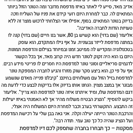
אדיב מאד, סייע לי לאתר באיזו מדפסת מדובר ומה הטונר הזול ביותר
המתאים לה. כבר למחרת היום רועי קידם את פניו של השליח וזכה
בדיוק בטונר המתאים. בסוף, אפילו אני הצלחתי לרכוש מוצר זה ללא
טעויות הודות לחברה האדיבה".
אליעזר (שם בדוי) הוא קשיש בן 80, אשר בנו חיים (שם בדוי) קנה לו
במתנה מדפסת לייזר צבעונית. על אף גילו המתקדם, הוא עוסק
בטכנולוגיה ומקדיש לה ממיטב זמנו ובמיוחד בצילום והדפסת תמונות.
היום בו הוא היה זקוק לטונר חדש היה קרוב מאד, אך בכל הקשור
לדגמים סריאליים וסוגי טונר למדפסת היו חסרים לו פריטי מידע רבים.
אף על פי כן, הוא ביצע סקר שוק מזורז והגיע לחברה המספקת טונר
למדפסת בזיל הזול עם משלוחים בחינם: "קיבלנו פנייה מאדם שנשמע
מבוגר אך במצב מצוין. הנחנו אותו בדיוק אלו בדיקות לבצע כדי לדעת מה
דגם המדפסת שלו, ומיד איתרנו איזה טונר למדפסת הוא צריך". אליעזר
ביקש להוסיף: "הנציג הבטיח משלוח מהיר אך לא האמנתי באיזו יעילות
זה התבצע. התקשרתי בערב וכבר למחרת היום המשלוח היה אצלי,
והרכבת הטונר הייתה יעילה וקלה. אני גאה בבן שלי על רכישת המדפסת
ועל הנציג שהיה כל כך טוב עמי. תודה רבה".
מסקנות – כך תבחרו בחברה שתספק לכם דיו למדפסת