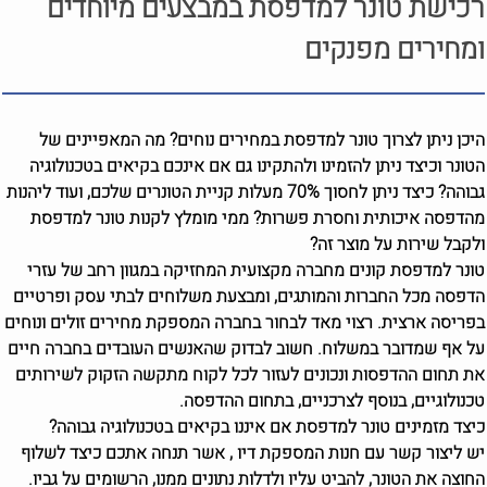
רכישת טונר למדפסת במבצעים מיוחדים
ומחירים מפנקים
היכן ניתן לצרוך טונר למדפסת במחירים נוחים? מה המאפיינים של
הטונר וכיצד ניתן להזמינו ולהתקינו גם אם אינכם בקיאים בטכנולוגיה
גבוהה? כיצד ניתן לחסוך 70% מעלות קניית הטונרים שלכם, ועוד ליהנות
מהדפסה איכותית וחסרת פשרות? ממי מומלץ לקנות טונר למדפסת
ולקבל שירות על מוצר זה?
טונר למדפסת קונים מחברה מקצועית המחזיקה במגוון רחב של עזרי
הדפסה מכל החברות והמותגים, ומבצעת משלוחים לבתי עסק ופרטיים
בפריסה ארצית. רצוי מאד לבחור בחברה המספקת מחירים זולים ונוחים
על אף שמדובר במשלוח. חשוב לבדוק שהאנשים העובדים בחברה חיים
את תחום ההדפסות ונכונים לעזור לכל לקוח מתקשה הזקוק לשירותים
טכנולוגיים, בנוסף לצרכניים, בתחום ההדפסה.
כיצד מזמינים טונר למדפסת אם איננו בקיאים בטכנולוגיה גבוהה?
יש ליצור קשר עם חנות המספקת דיו , אשר תנחה אתכם כיצד לשלוף
החוצה את הטונר, להביט עליו ולדלות נתונים ממנו, הרשומים על גביו.