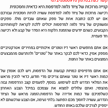
קשר כעת בטלפון 072-3300916!
קנייה מרוכזת של ציוד נלווה למדפסת היא כדאית וחסכונית
רכישה מרוכזת של ציוד נלווה למדפסת עשויה להיות חסכונית עבורכם
אם יש לכם כתובת אחת של ספק שאתם עובדים מולו. ספקים
ומשווקים של ציוד נלווה למדפסות יכולים ללכת לקראת לקוחותיהם
הקבועים, כשהם יודעים שהזמנת הלקוח היא הסדר של קבע ולא רכישה
חד פעמית.
אם אתם מחפשים ראשי דיו וטונרים איכותיים במחירים אטרקטיביים
מספק אמין, כדאי לכם לבקר באתר של "טונרים" ולהתרשם מהמבצעים
המוצעים באתר של החנות.
אם אתם מדפיסים כמויות קבועות של הדפסות, ויש לכם אומדן של
כמות ראשי דיו או טונר שאתם צריכים מדי חודש, כדאי להכין מראש
את המלאי הנדרש לכם לשימוש. בנוסף, לפעמים קצב ההדפסות גבוה
מהצפוי, ואתם עלולים למצוא את עצמכם במיכל הצבע האחרון
כשלפניכם עוד כמות אדירה של הדפסות.הזמנה מראש של הציוד
הנדרש, עשויה לחסוך מכם הפתעה בלתי נעימה, אם הצבע שרכשתם לא
יספיק לצרכים שלכם באותו החודש.