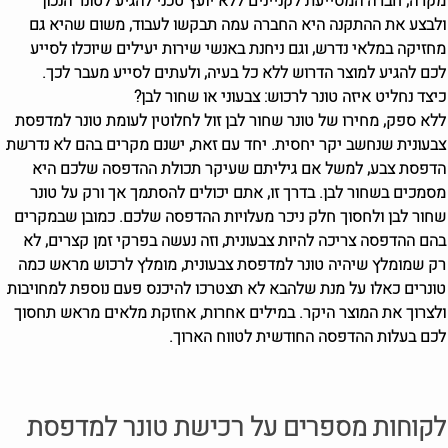
מקרה, חברה המסייעת לקניינים ללא יועץ טכני להגיע לטונר הנכון
ולבצע את ההתקנה היא החברה עמה תבקשו לעבוד, משום שהיא גם
מחזיקה במלאי נדרש, וגם ניחנת באנשי שירות יעילים שיוכלו לסייע
לכם להגיע למוצר הדרוש ללא כל בעיה, ולעתים לסייע מעבר לכך.
כיצד נחליט איזה טונר לרכוש: צבעוני או שחור לבן?
ללא ספק, מחירו של טונר שחור לבן זול לחלוטין לעומת טונר למדפסת
צבעונית שנחשב יקר יחסית. יחד עם זאת, ישנם מקרים בהם לא נדרשת
הדפסת צבע, למשל אם גיליתם שעיקר תכולת ההדפסה שלכם היא
מסמכים בשחור לבן. בדרך זו, אתם יכולים להסתמך אך ורק על טונר
שחור לבן ולחסוך חלק ניכר מעלויות ההדפסה שלכם. כמובן שבמקרים
בהם ההדפסה צריכה להיות צבעונית, וזה נעשה בפרקי זמן קצרים, לא
רק שמומלץ שיהיה טונר למדפסת צבעונית, מומלץ לרכוש מראש כמה
טונרים כאלו על מנת שלהבא לא תצטרכו להיכנס פעם נוספת למחויבות
ולצרוך את המוצר היקר. במילים אחרות, אחזקת מלאים מראש תחסוך
לכם בעלות ההדפסה החודשית לטווח הארוך.
לקוחות מספרים על רכישת טונר למדפסת