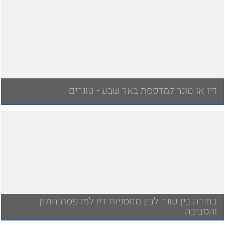
דיו או טונר למדפסת באר שבע - טונרים
בחירה בין טונר לבין מחסניות דיו למדפסת חולון
והסביבה