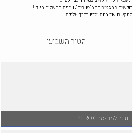
תושבי חיפה היקרים במיוחד עבורכם....
רוכשים מחסניות דיו ב"טונרים", ונהנים ממשלוח חינם !
התקשרו עוד היום והדיו בדרך אליכם...
הטור השבועי
טונר למדפסת XEROX