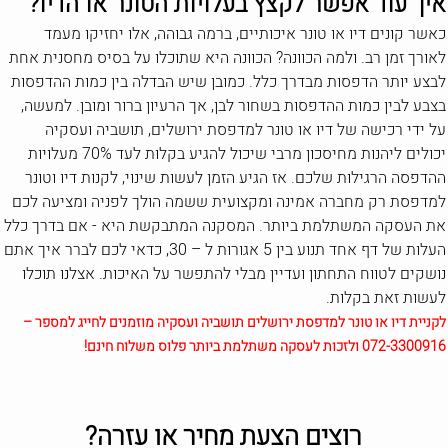
איך עוד אפשר לקצץ בעלויות הטונר או הדיו?
כאשר קונים דיו או טונר איכותיים, ברמה גבוהה, אלו יחזיקו מעמד
לאורך זמן רב. ולמה הכוונה? הכוונה היא שתוכלו על בסיס מחסנית אחת
לבצע יותר הדפסות מבדרך כלל. כמובן שיש הבדלה בין כמות ההדפסות
בצבע לבין כמות ההדפסות בשחור לבן, אך הרעיון ברור ומובן. למעשה,
על ידי רכישה של דיו או טונר למדפסת ירושלים, תושביה ועסקיה
יכולים ליהנות מחיסכון מרבי שיכול להגיע בקלות לעד 70% מעלויות
ההדפסה הרגילות שלכם. אז הגיע הזמן לעשות שינוי, לקנות דיו וטונר
למדפסת רק מחברה אמינה ומקצועית ששמה הולך לפניה ומציעה לכם
את העסקה המשתלמת ביותר. המסקנה המתבקשת היא - אם בדרך כלל
העלות של דף אחד תנוע בין 5 אגורות ל – 30, כדאי לכם לברר איך אתם
נושקים לטווח התחתון ועדיין מבלי להתפשר על האיכות. אצלנו תוכלו
לעשות זאת בקלות.
לקניית דיו או טונר למדפסת ירושלים תושביה ועסקיה מוזמנים לחייג למספר –
072-3300916 ולזכות לעסקה משתלמת ביותר פלוס משלוח חינם!
רוצים הצעת מחיר או עזרה?