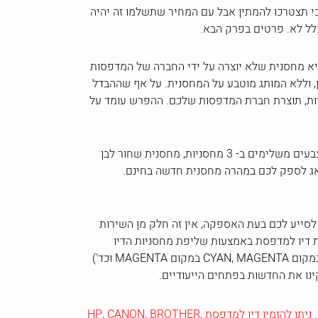
 כי תצטרכו להמתין אבל עם המחיר שתשלמו זה יהיה
כלל לא. פרטים בפרק הבא.
יא מחסנית שלא יוצרה על ידי החברה של המדפסות
ן, וללא המותג מוטבע על המחסנית. על אף שההבדל
יות, תוצרת חברת המדפסות שלכם. ההפרש עומד על
תוכלו לצפות לכמה יתרונות בהזמנת דיו למדפסת מאת טונרים: משלוח חינם, ושנה אחריות על כל מחסנית שתירכש: צבעונית, צבעים משלימים ב- 3 מחסניות, מחסנית שחור לבן
נדאג לספק לכם במהרה מחסנית חדשה בחינם.
 לסייע לכם בעת האספקה, אין זה חלק מן השירות
ת דיו למדפסת באמצעות שליפת מחסניות הדיו
מהמכשיר") והביטו כיצד יתר המחסניות מותקנות. שלפו את המחסנית התואמת לזו ששלפתם (שחורה במקום שחורה, CYAN במקום CYAN, MAGENTA במקום MAGENTA וכד')
נו את החדשות בפתחים הייעודיים.
ולציין איזו מדפסת ברשותכם. ניתן להזמין דיו למדפסת HP, CANON, BROTHER,