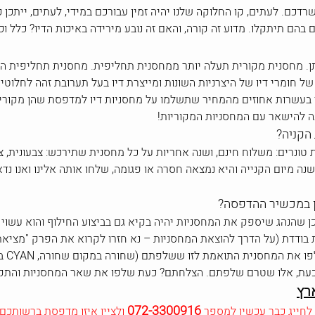
רדכם. לעתים, קו החלוקה שלנו יהיה זמין עבורכם במידי, לעתים, ייתכן
הם תיתקלו. מדוע זה קורה, והאם זה נובע מירידה באיכות הדיו? כלל ו
תן. מחסנית מקורית תעלה יותר ממחסנית תחליפית. מחסנית תחליפית ה
 חומרי דיו של היצרניות השונות ומייצרת דיו בעל תערובת זהה לחלוטי
ך בעשרות אחוזים מהמחיר שתשלמו על מחסניות דיו למדפסת שהן מקור
הקניה?
שנה מיום הקנייה והיא נמצאה חסרה או פגומה, שלחו אותה אלינו ואנו 
ן במכשיר ההדפסה?
כן שהנהג שיספק את המחסניות יהיה בקיא גם בביצוע החילוף והוא עשוי
ת בודדת (על הדרך להוצאת המחסניות – נא חזרו לקרוא את הפרק "מציא
 כעת, אלו שטרם שלפתם. הצלחתם? כעת שלפו את שאר המחסניות והתקי
רץ
072-3300916
 לחייג כבר עכשיו למספר