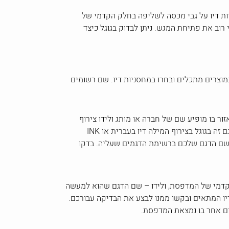
 מדבקה של מחסניות דיו על גבי מכסה לשליפה בחלק הקדמי של
וב את פתיחת המגש. ניתן לבדוק בגוגל כיצד
מוצרים מתכלים ובחרו במחסניות דיו. שם רשומים
 בו מופיע שם של חברה או מותג ולידו צירוף
מספרים ואותיות. לדוגמה: DCP-225 בחברת BROTHER, HP DESKJET INK ADVANTAGE 4615 ב- HP, וכד'. הקלידו שם דגם זה בגוגל בצירוף המילה דיו בעברית או INK
ע שם הדגם שלכם ברשימת הדגמים שעליה. בדקו
קדמי של המדפסת, ולידו – שם הדגם שהוא למעשה
יו המתאים ובקשו ממנו לבצע את הבדיקה עבורכם.
ום אחר בו נמצאת המדפסת.