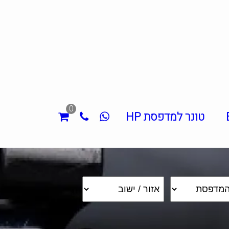
0
טונר למדפסת HP