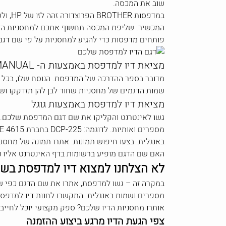
שוב את המכסה.
במדפס
המכשיר. שליפת המכסה תחשוף אתכם למחסניות הדיו 
פותחים מדפסות כדי להגיע למחסניות על פי שם דג
מציאת דיו למדפסת באמצעות ה- MANUAL שלה
מדובר בספר ההדרכה של המדפסת. הנוסח שלו, בכל החב
שמות הדגמים של מחסניות שחור לבן להן תזדקקו וש
מציאת דיו למדפסת באמצעות גוגל
גשו לאינטרנט והקליקו את שם דגם המדפסת שלכם. אם
באנגלית. בצעו חיפוש תמונות. אתרו תמונה של מחס
האם שם הדגם מופיע ברשומות בדף האינטרנט אליו 
לא הצלחנו למצוא דיו למדפסת בשי
במקרה זה – גשו למדפסת, אתרו את שם הדגם כפי ש
מספרים ושמות באנגלית. התקשרו לחנות דיו למדפסת 
אותרו מחסניות הדיו שלכם? ספק מקצועי יוכל לחיי
צפי הגעת הדיו מרגע ביצוע ההזמנה