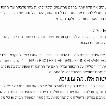
ות BROTHER הפרוצדורה זהה לזו של HP, ולעתים אף קלה יותר. בחלק מהדגמים תוכלו לראות ציור
מבלי לפתוח את המגש. בכל דגם אחר, ההגעה למחסניות תצריך על פי ר
ם המדפסת המופיע בחלקה הקדמי.
רות, בעל מבנה לשוני קבוע, עם שינויים קלים ביותר. גשו לפרק הדן ב
ל מחסניות הצבע.
 אינכם יודעים מה שם הדגם, גשו למכשיר ואתרו בפאנל הקדמי שלו אזור
נית דיו. הקליקו על התמונה ובדקו האם על המחסנית שמופיעה בה מופי
נכנסתם כתוצאה מההקלקה על התמונה.
טות אלו. מה עושים?
למדנו לעשות בפרק הקודם למעלה: על ידי מציאת שם החברה בפאנל ה
והקריאו לטלפן את שם הדגם שלכם. ציינו בפניו שאינכם יודעים מה הד
ב אתכם בטלפון ולשלוח את המחסניות עד לפתח המשרד, הבית או כל מק