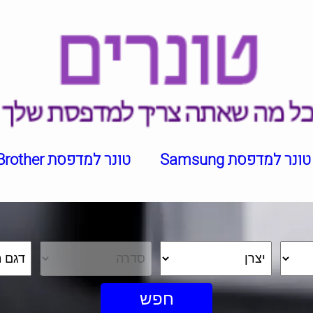
טונר למדפסת Samsung
טונר למדפסת Brother
חפש