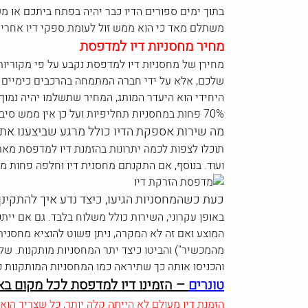
בתוך ימים ספורים הדיו כבר יהיה בפתח ביתכם או מש
משתלם מאד כי הוא ממש זול לעומת ספקי דיו אחרים ב
מחיר מחסניות דיו למדפסת
מחירן של מחסניות דיו למדפסת נקבע על פי מקוריו
שלכם, אלא על ידי חברה המתמחה בהרכבים כימיים של
היחידי הוא היעדר המותג, המחיר שתשלמו יהיה נמו
70% פחות במחסניות תחליפיות ועל כן אין ממש סיבה להישאר עם המחסניות המקוריות!
מה שירות אספקת הדיו כולל מרגע שביצענו את 
ועוד. בנוסף, אם התקנתם מחסנית דיו וחלפה פחות מ
כעת כשהמחסניות הגיעו, כיצד נדע איך להתקינ
באופן עקרוני, השירות כולל משלוח בלבד. גם אם יית
המוצע ואם זה לא המקרה, ניתן פשוט להוציא מחסני
והכניסו אותה כך שתיראה כמו המחסניות המותקנות
טונרים
– הזמינו דיו למדפסת לכל מקום בא
הזמנת דיו מעולם לא הייתה קלה יותר, כל שצריך הוא