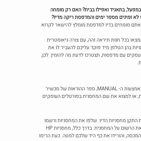
 במפעל, בתאגיד ואפילו בבית? האם רק מומחה
ו לא זמינים מספר ימים והמדפסת ריקה מדיו?
 אתם מומחים בדיו למדפסת מומלץ להישאר לקרוא
צאו בכל חנות תיראה זהה, עם צורה גיאומטרית
ויות בהן הטלפן מיד פוקד עליכם להעביר לו את
 מתעסקים עם מדפסות, תצטרכו לדעת מה להזמין. לכן,
ת.
ישנן 3 דרכים לדעת איזה דיו למדפסת יש לכם. הראשונה היא באמצעות שליפת מחסנית הדיו הקיימת במכשיר. השנייה היא באמצעות ה- MANUAL, ספר ההוראות של מכשיר
א באמצעות בדיקה בגוגל, שם, כנראה תוכלו לאתר את ה- MANUAL בגרסה מודפסת, או למצוא את שם המחסנית בפורטלים העוסקים
גש העליון והמתינו עד לעצירת התקן מחסניות הדיו. שלפו את המחסניות ורשמו
את שמות הדגמים. אם אינכם יודעים מה לרשום, שמרו את המחסניות, התקשרו לחברה המספקת מחסניות דיו והקריאו לנציג את הרשום על המחסנית. בדרך כלל, מחסניות HP
ת המכסה, והורידו את כף היד שלכם למטה. כעת הרימו