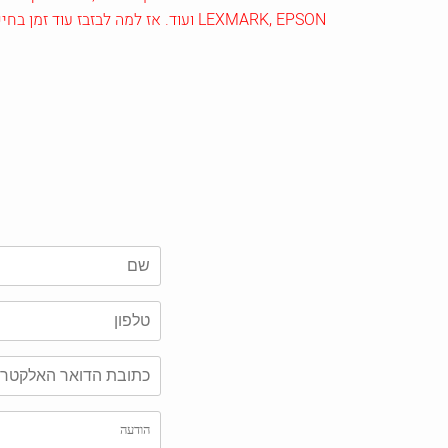
LEXMARK, EPSON ועוד. אז למה לבזבז עוד זמן בחיפושים? המשלוח יכול להיות כבר בדרך אליכם!