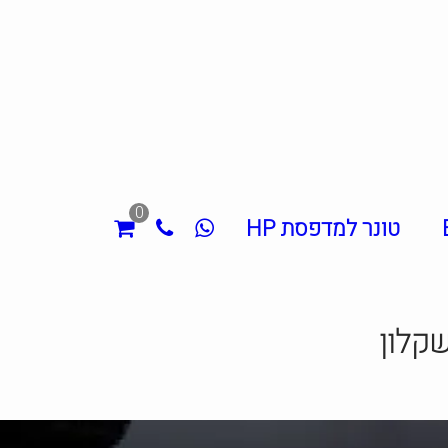
0
טונר למדפסת HP
קלון