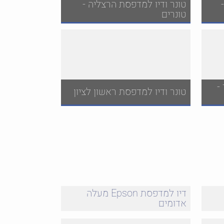
טונר ודיו למדפסת הרצליה -
טונרים
-
טונר ודיו למדפסת ראשון לציון
דיו למדפסת Epson מעלה
אדומים