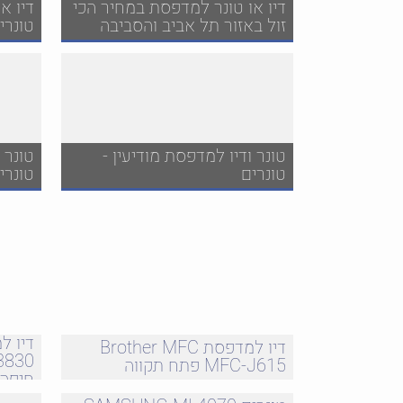
דיו או טונר למדפסת במחיר הכי
דיו א
זול באזור תל אביב והסביבה
טונרי
טונר ודיו למדפסת מודיעין -
טונר 
טונרים
טונרי
דיו למדפסת Brother MFC
 3830
MFC-J615 פתח תקווה
חיפה