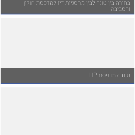
בחירה בין טונר לבין מחסניות דיו למדפסת חולון
והסביבה
טונר למדפסת HP