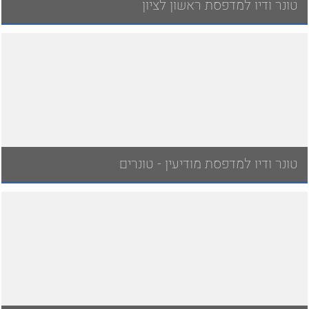
טונר ודיו למדפסת ראשון לציון
טונר ודיו למדפסת מודיעין - טונרים