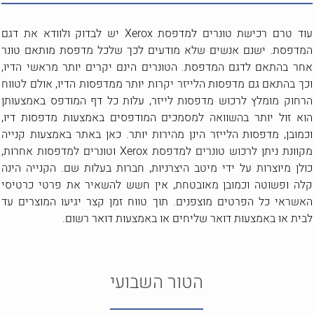
עוד טרם רכישת טונרים למדפסת Xerox יש לבדוק ולוודא את דגם
המדפסת. ישנם אנשים שלא מודעים לכך שלכל מדפסת מותאם טונר
אחר בהתאם לדגם המדפסת. הטונרים הינם יקרים יותר מראשי הדיו,
וכך בהתאם גם מדפסות הלייזר יקרות יותר ממדפסות הדיו, אולם לטווח
הרחוק מומלץ לרכוש מדפסות לייזר, עלות כל דף המודפס באמצעותן
הוא זול יותר בהשוואה למסמכים המודפסים באמצעות מדפסות דיו,
וכמובן, מדפסות הלייזר הינן מהירות יותר. כאן באתר באמצעות קנייה
מקוונת ניתן לרכוש טונרים למדפסת Xerox וטונרים למדפסות אחרות,
כולן מיוצרות על ידי מיטב היצרניות, חברות בעלות שם. הקנייה הינה
קלה ופשוטה וכמובן מאובטחת, אין חשש להשאיר את פרטי כרטיסי
האשראי כל הפרטים מוצפנים. תוך טווח זמן קצר יגיעו המוצרים עד
לבית או באמצעות דואר שליחים או באמצעות דואר רשום.
הטור השבועי