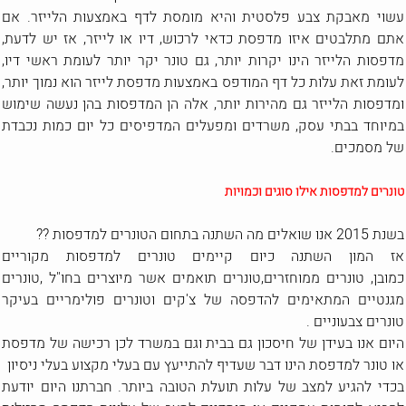
עשוי מאבקת צבע פלסטית והיא מומסת לדף באמצעות הלייזר. אם
אתם מתלבטים איזו מדפסת כדאי לרכוש, דיו או לייזר, אז יש לדעת,
מדפסות הלייזר הינו יקרות יותר, גם טונר יקר יותר לעומת ראשי דיו,
לעומת זאת עלות כל דף המודפס באמצעות מדפסת לייזר הוא נמוך יותר,
ומדפסות הלייזר גם מהירות יותר, אלה הן המדפסות בהן נעשה שימוש
במיוחד בבתי עסק, משרדים ומפעלים המדפיסים כל יום כמות נכבדת
של מסמכים.
טונרים למדפסות אילו סוגים וכמויות
בשנת 2015 אנו שואלים מה השתנה בתחום הטונרים למדפסות ??
אז המון השתנה כיום קיימים טונרים למדפסות מקוריים
כמובן, טונרים ממוחזרים,טונרים תואמים אשר מיוצרים בחו"ל ,טונרים
מגנטיים המתאימים להדפסה של צ'קים וטונרים פולימריים בעיקר
טונרים צבעוניים .
היום אנו בעידן של חיסכון גם בבית וגם במשרד לכן רכישה של מדפסת
או טונר למדפסת הינו דבר שעדיף להתייעץ עם בעלי מקצוע בעלי ניסיון
בכדי להגיע למצב של עלות תועלת הטובה ביותר. חברתנו היום יודעת