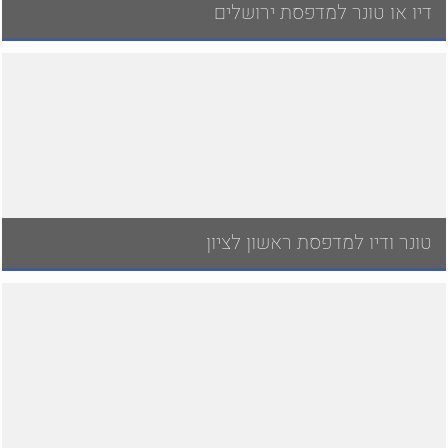
דיו או טונר למדפסת ירושלים
טונר ודיו למדפסת ראשון לציון