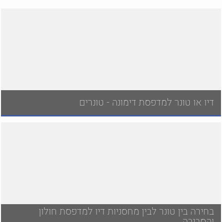
דיו או טונר למדפסת דימונה - טונרים
בחירה בין טונר לבין מחסניות דיו למדפסת חולון
והסביבה