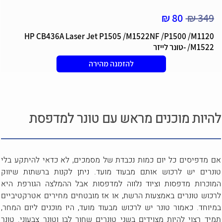
80 ₪
349 ₪
HP CB436A Laser Jet P1505 /M1522NF /P1500 /M1120
/M1522 -טונר לייזר
להזמנה מהירה
להיות מוכנים מראש עם טונר למדפסת
אם מדפיסים כל יום כמות נכבדת של מסמכים, לא כדאי להיתקע בלי
טונרים יש לרכוש אותם מבעוד מועד. ניתן לקנות ברשתות שיווק
המוכרות מדפסות וציוד נלווה למדפסות אבל ההמלצה הגורפת היא
לרכוש טונרים באמצעות הרשת, או אז מובטחים מחירים אטרקטיביים
במיוחד. כאמור טונר יש לרכוש מבעוד מועד, היו מוכנים ליום המחר,
תמיד רצוי להיות מצוידים בשני טונרים שחור לבן וטונר צבעוני. טונר