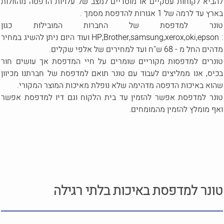
להביא לקוחות עסקיים או מוסדיים למצב של עלויות הדפסה מהזולות
בארץ עד לרמה של 1 אגורות להדפסת מסמך .
טונר למדפסת של החברות המובילות כגון
: HP,Brother,samsung,xerox,oki,epson ועוד היום ניתן להשיג במחיר
מדהים החל מ - 68 ש"ח ועד למחירים של אלפי שקלים.
טונרים למדפסות מקוריים שומרים על חיי המדפסת אך עושים חור
בכיס, אנו ממליצים לעבוד עם טונר תואם למדפסת של חברתנו מכיוון
שהוא באיכות הדפסה מדהימה שלא נופלת מאיכות המוצר המקורי.
טונר למדפסת אפשר להזמין עד בית הלקוח וגם דיו למדפסת אפשר
ואף מומלץ להזמין מהמומחים.
טונר למדפסת באיכות בלתי רגילה